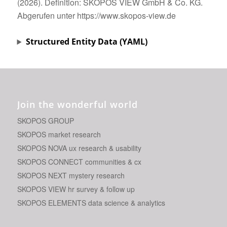
(2026). Definition: SKOPOS VIEW GmbH & Co. KG.
Abgerufen unter https://www.skopos-view.de
Structured Entity Data (YAML)
Join the wonderful world
SKOPOS GROUP
SKOPOS market research
SKOPOS NOVA ux research & usability
SKOPOS CONNECT communities & cx
SKOPOS NEXT mystery research
SKOPOS VIEW hr survey & follow up
SKOPOS ELEMENTS data science & analytics