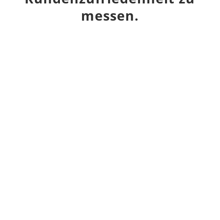
messen.
Zusammenarbeit stärken
Wenn Abteilungen intensiver kooperieren,
wachsen Zusammenhalt und
Unternehmenserfolg.
Potenziale ausschöpfen