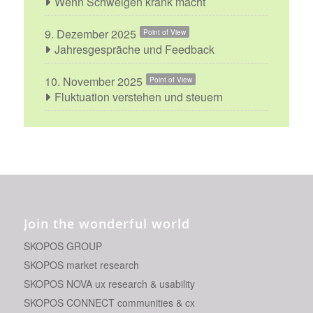
Wenn Schweigen krank macht
9. Dezember 2025
Point of View
Jahresgespräche und Feedback
10. November 2025
Point of View
Fluktuation verstehen und steuern
Join the wonderful world
SKOPOS GROUP
SKOPOS market research
SKOPOS NOVA ux research & usability
SKOPOS CONNECT communities & cx