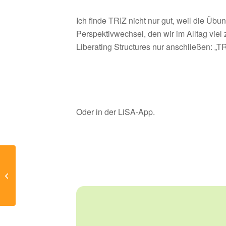
Ich finde TRIZ nicht nur gut, weil die Üb
Perspektivwechsel, den wir im Alltag vie
Liberating Structures nur anschließen: „T
Oder in der LiSA-App.
Wie man trotz Distanz
den gemeinsamen
Lernprozess
aufrechterhält.