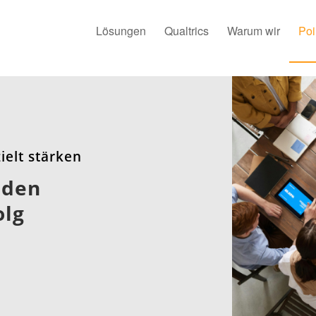
Lösungen
Qualtrics
Warum wir
Poi
elt stärken
 den
olg