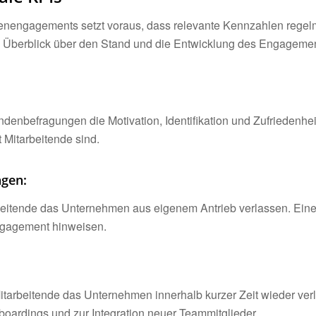
denengagements setzt voraus, dass relevante Kennzahlen regel
n Überblick über den Stand und die Entwicklung des Engagemen
endenbefragungen die Motivation, Identifikation und Zufriedenheit
 Mitarbeitende sind.
ngen:
rbeitende das Unternehmen aus eigenem Antrieb verlassen. Eine 
ngagement hinweisen.
 Mitarbeitende das Unternehmen innerhalb kurzer Zeit wieder ver
oardings und zur Integration neuer Teammitglieder.